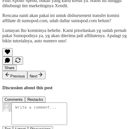
Pilih Apollo Spend, bukan yang kartu kredit ya. Habis itu nunggu
dihubungi tim marketingnya Xendit.
Rencana nanti akan pakai ini untuk disbursement transfer komisi
affiliate di sumopod.com, udah daftar sumopod.com belum?
Lumayan lho komisinya hehehe. Kami prioritaskan yg sudah pernah
pakai Sumopodnya ya, yg akan diterima jadi affiliatenya. Apalagi yg
bikin tutorialnya, auto numero uno!
Share
Previous
Next
Discussion about this post
Comments
Restacks