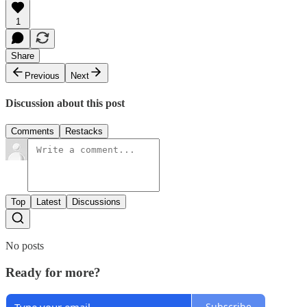
1
Share
Previous
Next
Discussion about this post
Comments
Restacks
Top
Latest
Discussions
No posts
Ready for more?
Subscribe