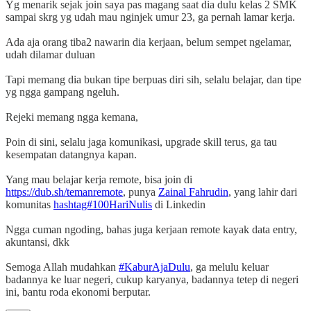
Yg menarik sejak join saya pas magang saat dia dulu kelas 2 SMK
sampai skrg yg udah mau nginjek umur 23, ga pernah lamar kerja.
Ada aja orang tiba2 nawarin dia kerjaan, belum sempet ngelamar,
udah dilamar duluan
Tapi memang dia bukan tipe berpuas diri sih, selalu belajar, dan tipe
yg ngga gampang ngeluh.
Rejeki memang ngga kemana,
Poin di sini, selalu jaga komunikasi, upgrade skill terus, ga tau
kesempatan datangnya kapan.
Yang mau belajar kerja remote, bisa join di
https://dub.sh/temanremote
, punya
Zainal Fahrudin
, yang lahir dari
komunitas
hashtag#100HariNulis
di Linkedin
Ngga cuman ngoding, bahas juga kerjaan remote kayak data entry,
akuntansi, dkk
Semoga Allah mudahkan
#KaburAjaDulu
, ga melulu keluar
badannya ke luar negeri, cukup karyanya, badannya tetep di negeri
ini, bantu roda ekonomi berputar.