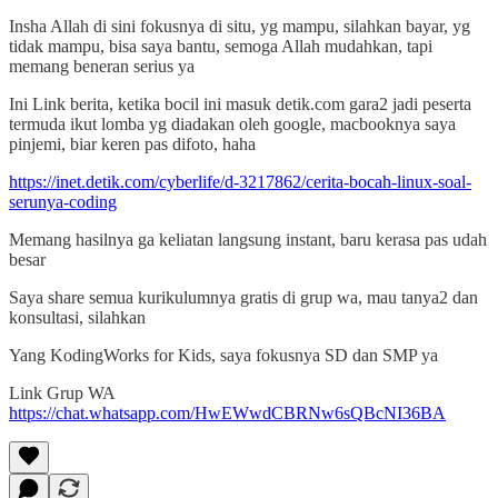
Insha Allah di sini fokusnya di situ, yg mampu, silahkan bayar, yg
tidak mampu, bisa saya bantu, semoga Allah mudahkan, tapi
memang beneran serius ya
Ini Link berita, ketika bocil ini masuk detik.com gara2 jadi peserta
termuda ikut lomba yg diadakan oleh google, macbooknya saya
pinjemi, biar keren pas difoto, haha
https://inet.detik.com/cyberlife/d-3217862/cerita-bocah-linux-soal-
serunya-coding
Memang hasilnya ga keliatan langsung instant, baru kerasa pas udah
besar
Saya share semua kurikulumnya gratis di grup wa, mau tanya2 dan
konsultasi, silahkan
Yang KodingWorks for Kids, saya fokusnya SD dan SMP ya
Link Grup WA
https://chat.whatsapp.com/HwEWwdCBRNw6sQBcNI36BA